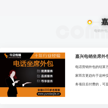
电销外包
嘉兴电销坐席外
电话营销外包的结算
家而言更趋向于这种
务项目后付费的，可是