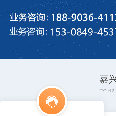
嘉
牛企只为