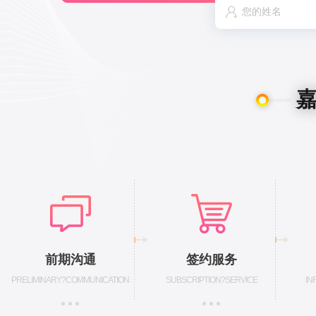
前期沟通
签约服务
PRELIMINARY?COMMUNICATION
SUBSCRIPTION?SERVICE
IN