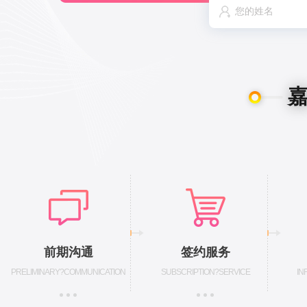
前期沟通
签约服务
PRELIMINARY?COMMUNICATION
SUBSCRIPTION?SERVICE
IN