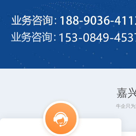
嘉
牛企只为