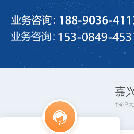
嘉
牛企只为