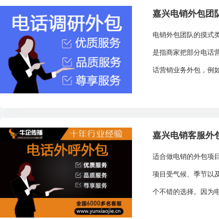
嘉兴电销外包团
电销外包团队的摸式
是指商家把部分电话
话营销业务外包，例如
嘉兴电销客服外
适合做电销的外包项
项目受气候、季节以
个不错的选择。因为电