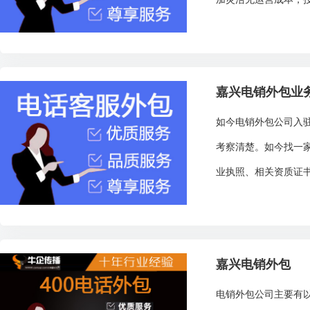
嘉兴电销外包业
如今电销外包公司入
考察清楚。如今找一
业执照、相关资质证书
嘉兴电销外包
电销外包公司主要有