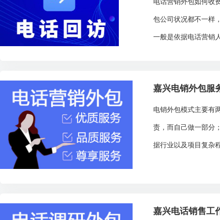
电话营销外包如何收
包公司状况都不一样
一般是依据电话营销人
嘉兴电销外包服
电销外包模式主要有
责，而自己做一部分；
据行业以及项目复杂程
嘉兴电话销售工