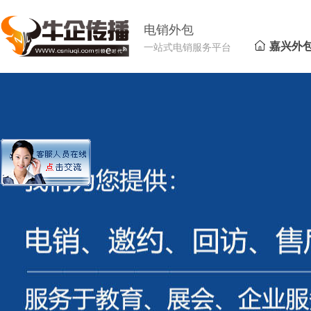
电销外包
嘉兴外
一站式电销服务平台