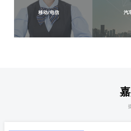
汽车/互联网
问卷调查
客服外包
嘉
售后回访
外呼营销
了解详情