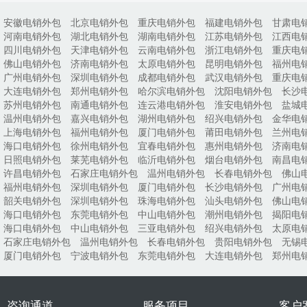
安徽电销外包
北京电销外包
重庆电销外包
福建电销外包
甘肃电
河南电销外包
湖北电销外包
湖南电销外包
江苏电销外包
江西电
四川电销外包
天津电销外包
云南电销外包
浙江电销外包
重庆电
佛山电销外包
济南电销外包
太原电销外包
昆明电销外包
福州电
广州电销外包
深圳电销外包
成都电销外包
武汉电销外包
重庆电
大连电销外包
郑州电销外包
哈尔滨电销外包
沈阳电销外包
长沙
苏州电销外包
南通电销外包
连云港电销外包
淮安电销外包
盐城
温州电销外包
嘉兴电销外包
湖州电销外包
绍兴电销外包
金华电
上海电销外包
福州电销外包
厦门电销外包
莆田电销外包
兰州电
海口电销外包
徐州电销外包
宜春电销外包
惠州电销外包
济南电
日照电销外包
莱芜电销外包
临沂电销外包
烟台电销外包
南昌电
许昌电销外包
石家庄电销外包
温州电销外包
长春电销外包
佛山
福州电销外包
深圳电销外包
厦门电销外包
长沙电销外包
广州电
韶关电销外包
深圳电销外包
珠海电销外包
汕头电销外包
佛山电
海口电销外包
东莞电销外包
中山电销外包
潮州电销外包
揭阳电
海口电销外包
中山电销外包
三亚电销外包
绍兴电销外包
太原电
石家庄电销外包
温州电销外包
长春电销外包
贵阳电销外包
无锡
厦门电销外包
宁波电销外包
东莞电销外包
大连电销外包
郑州电
咨询通道
服务项目
客户